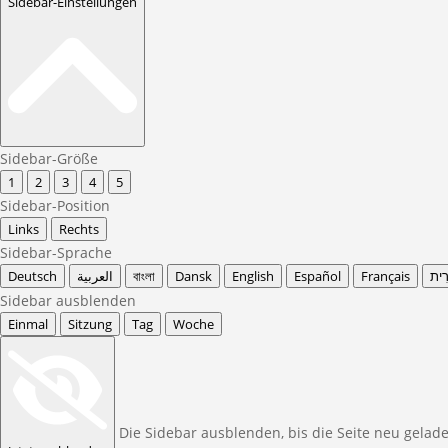
Sidebar-Einstellungen
Sidebar-Größe
1
2
3
4
5
Sidebar-Position
Links
Rechts
Sidebar-Sprache
Deutsch
العربية
বাংলা
Dansk
English
Español
Français
רִית
Sidebar ausblenden
Einmal
Sitzung
Tag
Woche
Die Sidebar ausblenden, bis die Seite neu gelad