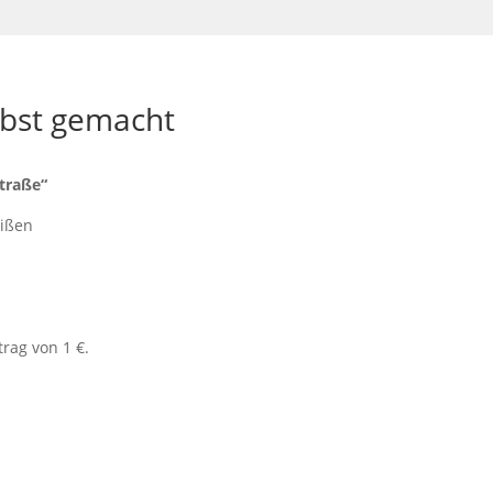
lbst gemacht
traße“
eißen
rag von 1 €.