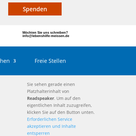
Spenden
Möchten Sie uns schreiben?
info@lebenshilfe-meissen.de
chen
Freie Stellen
Sie sehen gerade einen
Platzhalterinhalt von
Readspeaker
. Um auf den
eigentlichen Inhalt zuzugreifen,
klicken Sie auf den Button unten.
Erforderlichen Service
akzeptieren und Inhalte
entsperren