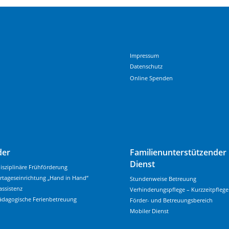
Impressum
Datenschutz
Online Spenden
der
Familienunterstützender
Dienst
disziplinäre Frühförderung
rtageseinrichtung „Hand in Hand“
Stundenweise Betreuung
assistenz
Verhinderungspflege – Kurzzeitpflege
ädagogische Ferienbetreuung
Förder- und Betreuungsbereich
Mobiler Dienst