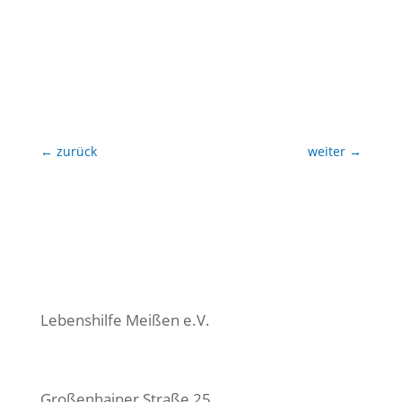
←
zurück
weiter
→
Lebenshilfe Meißen e.V.
Großenhainer Straße 25