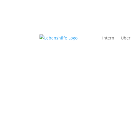
Intern
Über
Intern
Über uns
Aktuelles
Wir unte