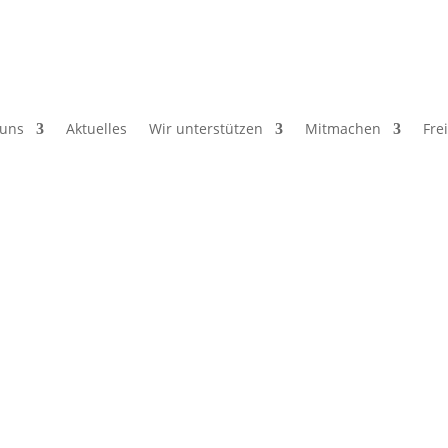
 uns
Aktuelles
Wir unterstützen
Mitmachen
Fre
rstützen
Mitmachen
Freie Stellen